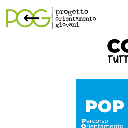
C
tutt